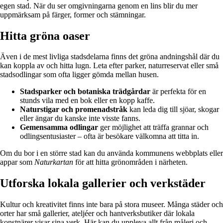
egen stad. När du ser omgivningarna genom en lins blir du mer
uppmärksam på färger, former och stämningar.
Hitta gröna oaser
Även i de mest livliga stadsdelarna finns det gröna andningshål där du
kan koppla av och hitta lugn. Leta efter parker, naturreservat eller små
stadsodlingar som ofta ligger gömda mellan husen.
Stadsparker och botaniska trädgårdar
är perfekta för en
stunds vila med en bok eller en kopp kaffe.
Naturstigar och promenadstråk
kan leda dig till sjöar, skogar
eller ängar du kanske inte visste fanns.
Gemensamma odlingar
ger möjlighet att träffa grannar och
odlingsentusiaster – ofta är besökare välkomna att titta in.
Om du bor i en större stad kan du använda kommunens webbplats eller
appar som
Naturkartan
för att hitta grönområden i närheten.
Utforska lokala gallerier och verkstäder
Kultur och kreativitet finns inte bara på stora museer. Många städer och
orter har små gallerier, ateljéer och hantverksbutiker där lokala
konstnärer visar sina verk. Här kan du uppleva allt från måleri och