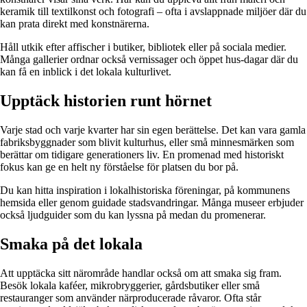
keramik till textilkonst och fotografi – ofta i avslappnade miljöer där du
kan prata direkt med konstnärerna.
Håll utkik efter affischer i butiker, bibliotek eller på sociala medier.
Många gallerier ordnar också vernissager och öppet hus-dagar där du
kan få en inblick i det lokala kulturlivet.
Upptäck historien runt hörnet
Varje stad och varje kvarter har sin egen berättelse. Det kan vara gamla
fabriksbyggnader som blivit kulturhus, eller små minnesmärken som
berättar om tidigare generationers liv. En promenad med historiskt
fokus kan ge en helt ny förståelse för platsen du bor på.
Du kan hitta inspiration i lokalhistoriska föreningar, på kommunens
hemsida eller genom guidade stadsvandringar. Många museer erbjuder
också ljudguider som du kan lyssna på medan du promenerar.
Smaka på det lokala
Att upptäcka sitt närområde handlar också om att smaka sig fram.
Besök lokala kaféer, mikrobryggerier, gårdsbutiker eller små
restauranger som använder närproducerade råvaror. Ofta står