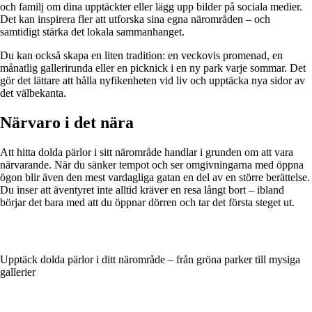
och familj om dina upptäckter eller lägg upp bilder på sociala medier.
Det kan inspirera fler att utforska sina egna närområden – och
samtidigt stärka det lokala sammanhanget.
Du kan också skapa en liten tradition: en veckovis promenad, en
månatlig gallerirunda eller en picknick i en ny park varje sommar. Det
gör det lättare att hålla nyfikenheten vid liv och upptäcka nya sidor av
det välbekanta.
Närvaro i det nära
Att hitta dolda pärlor i sitt närområde handlar i grunden om att vara
närvarande. När du sänker tempot och ser omgivningarna med öppna
ögon blir även den mest vardagliga gatan en del av en större berättelse.
Du inser att äventyret inte alltid kräver en resa långt bort – ibland
börjar det bara med att du öppnar dörren och tar det första steget ut.
Upptäck dolda pärlor i ditt närområde – från gröna parker till mysiga
gallerier