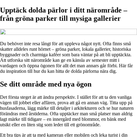
Upptäck dolda pärlor i ditt närområde –
från gröna parker till mysiga gallerier
Du behöver inte resa långt för att uppleva något nytt. Ofta finns små
skatter alldeles runt hörnet – gröna parker, lokala gallerier, historiska
byggnader och charmiga kaféer som bara väntar på att bli upptäckta.
Att utforska sitt närområde kan ge en känsla av semester mitt i
vardagen och öppna ögonen för allt det man annars går förbi. Här får
du inspiration till hur du kan hitta de dolda pärlorna nära dig.
Se ditt område med nya ögon
Det första steget är att ändra perspektiv. I stället för att ta den vanliga
vägen till jobbet eller affären, prova att gå en annan väg. Titta upp på
husfasaderna, lägg märke till detaljer i arkitekturen och se hur naturen
förändras med årstiderna. Ofta upptäcker man små platser man aldrig
lagt märke till tidigare – en innergård med blommor, en bänk med
utsikt eller en liten stig som leder till ett grönområde.
Ett bra tips är att ta med kameran eller mobilen och leka turist i din