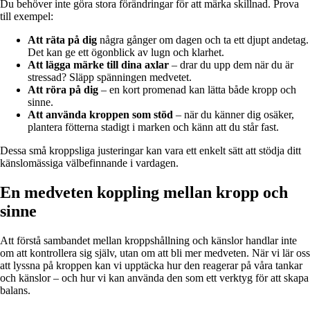
Du behöver inte göra stora förändringar för att märka skillnad. Prova
till exempel:
Att räta på dig
några gånger om dagen och ta ett djupt andetag.
Det kan ge ett ögonblick av lugn och klarhet.
Att lägga märke till dina axlar
– drar du upp dem när du är
stressad? Släpp spänningen medvetet.
Att röra på dig
– en kort promenad kan lätta både kropp och
sinne.
Att använda kroppen som stöd
– när du känner dig osäker,
plantera fötterna stadigt i marken och känn att du står fast.
Dessa små kroppsliga justeringar kan vara ett enkelt sätt att stödja ditt
känslomässiga välbefinnande i vardagen.
En medveten koppling mellan kropp och
sinne
Att förstå sambandet mellan kroppshållning och känslor handlar inte
om att kontrollera sig själv, utan om att bli mer medveten. När vi lär oss
att lyssna på kroppen kan vi upptäcka hur den reagerar på våra tankar
och känslor – och hur vi kan använda den som ett verktyg för att skapa
balans.