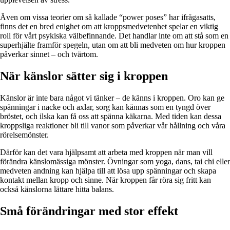
Även om vissa teorier om så kallade “power poses” har ifrågasatts,
finns det en bred enighet om att kroppsmedvetenhet spelar en viktig
roll för vårt psykiska välbefinnande. Det handlar inte om att stå som en
superhjälte framför spegeln, utan om att bli medveten om hur kroppen
påverkar sinnet – och tvärtom.
När känslor sätter sig i kroppen
Känslor är inte bara något vi tänker – de känns i kroppen. Oro kan ge
spänningar i nacke och axlar, sorg kan kännas som en tyngd över
bröstet, och ilska kan få oss att spänna käkarna. Med tiden kan dessa
kroppsliga reaktioner bli till vanor som påverkar vår hållning och våra
rörelsemönster.
Därför kan det vara hjälpsamt att arbeta med kroppen när man vill
förändra känslomässiga mönster. Övningar som yoga, dans, tai chi eller
medveten andning kan hjälpa till att lösa upp spänningar och skapa
kontakt mellan kropp och sinne. När kroppen får röra sig fritt kan
också känslorna lättare hitta balans.
Små förändringar med stor effekt