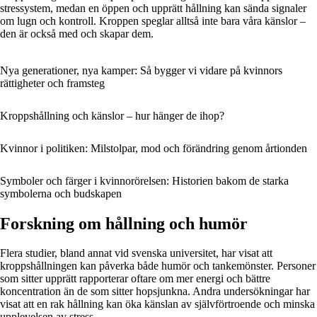
stressystem, medan en öppen och upprätt hållning kan sända signaler
om lugn och kontroll. Kroppen speglar alltså inte bara våra känslor –
den är också med och skapar dem.
Nya generationer, nya kamper: Så bygger vi vidare på kvinnors
rättigheter och framsteg
Kroppshållning och känslor – hur hänger de ihop?
Kvinnor i politiken: Milstolpar, mod och förändring genom årtionden
Symboler och färger i kvinnorörelsen: Historien bakom de starka
symbolerna och budskapen
Forskning om hållning och humör
Flera studier, bland annat vid svenska universitet, har visat att
kroppshållningen kan påverka både humör och tankemönster. Personer
som sitter upprätt rapporterar oftare om mer energi och bättre
koncentration än de som sitter hopsjunkna. Andra undersökningar har
visat att en rak hållning kan öka känslan av självförtroende och minska
upplevelsen av stress.