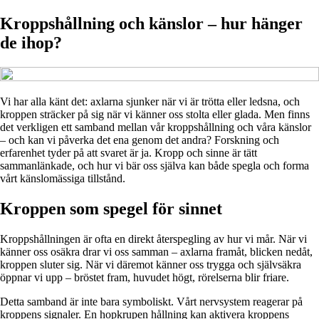
Kroppshållning och känslor – hur hänger
de ihop?
Vi har alla känt det: axlarna sjunker när vi är trötta eller ledsna, och
kroppen sträcker på sig när vi känner oss stolta eller glada. Men finns
det verkligen ett samband mellan vår kroppshållning och våra känslor
– och kan vi påverka det ena genom det andra? Forskning och
erfarenhet tyder på att svaret är ja. Kropp och sinne är tätt
sammanlänkade, och hur vi bär oss själva kan både spegla och forma
vårt känslomässiga tillstånd.
Kroppen som spegel för sinnet
Kroppshållningen är ofta en direkt återspegling av hur vi mår. När vi
känner oss osäkra drar vi oss samman – axlarna framåt, blicken nedåt,
kroppen sluter sig. När vi däremot känner oss trygga och självsäkra
öppnar vi upp – bröstet fram, huvudet högt, rörelserna blir friare.
Detta samband är inte bara symboliskt. Vårt nervsystem reagerar på
kroppens signaler. En hopkrupen hållning kan aktivera kroppens