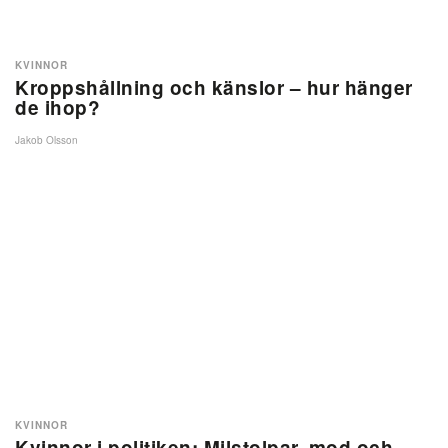
KVINNOR
Kroppshållning och känslor – hur hänger
de ihop?
Jakob Olsson
KVINNOR
Kvinnor i politiken: Milstolpar, mod och