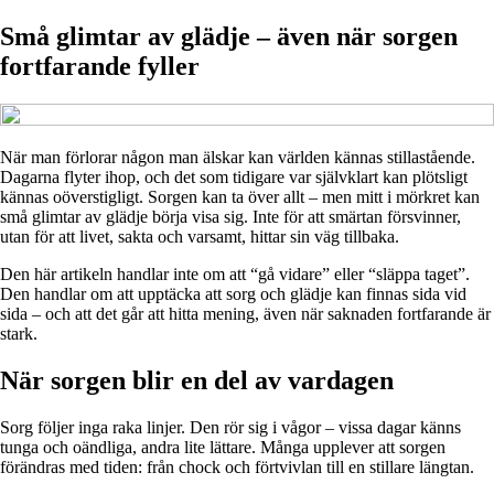
Små glimtar av glädje – även när sorgen
fortfarande fyller
När man förlorar någon man älskar kan världen kännas stillastående.
Dagarna flyter ihop, och det som tidigare var självklart kan plötsligt
kännas oöverstigligt. Sorgen kan ta över allt – men mitt i mörkret kan
små glimtar av glädje börja visa sig. Inte för att smärtan försvinner,
utan för att livet, sakta och varsamt, hittar sin väg tillbaka.
Den här artikeln handlar inte om att “gå vidare” eller “släppa taget”.
Den handlar om att upptäcka att sorg och glädje kan finnas sida vid
sida – och att det går att hitta mening, även när saknaden fortfarande är
stark.
När sorgen blir en del av vardagen
Sorg följer inga raka linjer. Den rör sig i vågor – vissa dagar känns
tunga och oändliga, andra lite lättare. Många upplever att sorgen
förändras med tiden: från chock och förtvivlan till en stillare längtan.