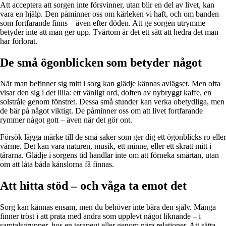
Att acceptera att sorgen inte försvinner, utan blir en del av livet, kan
vara en hjälp. Den påminner oss om kärleken vi haft, och om banden
som fortfarande finns – även efter döden. Att ge sorgen utrymme
betyder inte att man ger upp. Tvärtom är det ett sätt att hedra det man
har förlorat.
De små ögonblicken som betyder något
När man befinner sig mitt i sorg kan glädje kännas avlägset. Men ofta
visar den sig i det lilla: ett vänligt ord, doften av nybryggt kaffe, en
solstråle genom fönstret. Dessa små stunder kan verka obetydliga, men
de bär på något viktigt. De påminner oss om att livet fortfarande
rymmer något gott – även när det gör ont.
Försök lägga märke till de små saker som ger dig ett ögonblicks ro eller
värme. Det kan vara naturen, musik, ett minne, eller ett skratt mitt i
tårarna. Glädje i sorgens tid handlar inte om att förneka smärtan, utan
om att låta båda känslorna få finnas.
Att hitta stöd – och våga ta emot det
Sorg kan kännas ensam, men du behöver inte bära den själv. Många
finner tröst i att prata med andra som upplevt något liknande – i
samtalsgrupper, hos en terapeut eller genom nära relationer. Att sätta