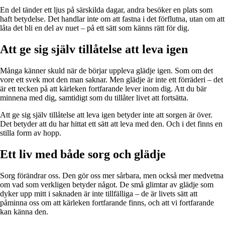
En del tänder ett ljus på särskilda dagar, andra besöker en plats som
haft betydelse. Det handlar inte om att fastna i det förflutna, utan om att
låta det bli en del av nuet – på ett sätt som känns rätt för dig.
Att ge sig själv tillåtelse att leva igen
Många känner skuld när de börjar uppleva glädje igen. Som om det
vore ett svek mot den man saknar. Men glädje är inte ett förräderi – det
är ett tecken på att kärleken fortfarande lever inom dig. Att du bär
minnena med dig, samtidigt som du tillåter livet att fortsätta.
Att ge sig själv tillåtelse att leva igen betyder inte att sorgen är över.
Det betyder att du har hittat ett sätt att leva med den. Och i det finns en
stilla form av hopp.
Ett liv med både sorg och glädje
Sorg förändrar oss. Den gör oss mer sårbara, men också mer medvetna
om vad som verkligen betyder något. De små glimtar av glädje som
dyker upp mitt i saknaden är inte tillfälliga – de är livets sätt att
påminna oss om att kärleken fortfarande finns, och att vi fortfarande
kan känna den.