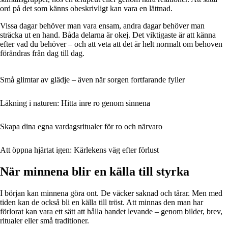
ord på det som känns obeskrivligt kan vara en lättnad.
Vissa dagar behöver man vara ensam, andra dagar behöver man
sträcka ut en hand. Båda delarna är okej. Det viktigaste är att känna
efter vad du behöver – och att veta att det är helt normalt om behoven
förändras från dag till dag.
Små glimtar av glädje – även när sorgen fortfarande fyller
Läkning i naturen: Hitta inre ro genom sinnena
Skapa dina egna vardagsritualer för ro och närvaro
Att öppna hjärtat igen: Kärlekens väg efter förlust
När minnena blir en källa till styrka
I början kan minnena göra ont. De väcker saknad och tårar. Men med
tiden kan de också bli en källa till tröst. Att minnas den man har
förlorat kan vara ett sätt att hålla bandet levande – genom bilder, brev,
ritualer eller små traditioner.