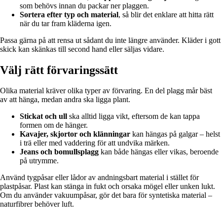
som behövs innan du packar ner plaggen.
Sortera efter typ och material
, så blir det enklare att hitta rätt
när du tar fram kläderna igen.
Passa gärna på att rensa ut sådant du inte längre använder. Kläder i gott
skick kan skänkas till second hand eller säljas vidare.
Välj rätt förvaringssätt
Olika material kräver olika typer av förvaring. En del plagg mår bäst
av att hänga, medan andra ska ligga plant.
Stickat och ull
ska alltid ligga vikt, eftersom de kan tappa
formen om de hänger.
Kavajer, skjortor och klänningar
kan hängas på galgar – helst
i trä eller med vaddering för att undvika märken.
Jeans och bomullsplagg
kan både hängas eller vikas, beroende
på utrymme.
Använd tygpåsar eller lådor av andningsbart material i stället för
plastpåsar. Plast kan stänga in fukt och orsaka mögel eller unken lukt.
Om du använder vakuumpåsar, gör det bara för syntetiska material –
naturfibrer behöver luft.