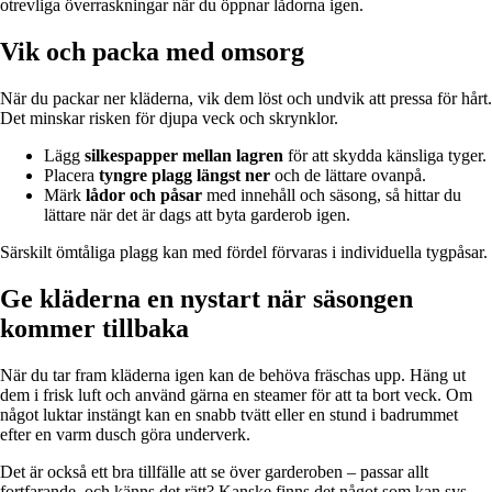
otrevliga överraskningar när du öppnar lådorna igen.
Vik och packa med omsorg
När du packar ner kläderna, vik dem löst och undvik att pressa för hårt.
Det minskar risken för djupa veck och skrynklor.
Lägg
silkespapper mellan lagren
för att skydda känsliga tyger.
Placera
tyngre plagg längst ner
och de lättare ovanpå.
Märk
lådor och påsar
med innehåll och säsong, så hittar du
lättare när det är dags att byta garderob igen.
Särskilt ömtåliga plagg kan med fördel förvaras i individuella tygpåsar.
Ge kläderna en nystart när säsongen
kommer tillbaka
När du tar fram kläderna igen kan de behöva fräschas upp. Häng ut
dem i frisk luft och använd gärna en steamer för att ta bort veck. Om
något luktar instängt kan en snabb tvätt eller en stund i badrummet
efter en varm dusch göra underverk.
Det är också ett bra tillfälle att se över garderoben – passar allt
fortfarande, och känns det rätt? Kanske finns det något som kan sys