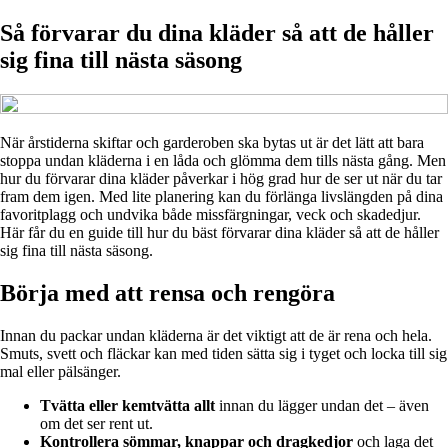
Så förvarar du dina kläder så att de håller
sig fina till nästa säsong
När årstiderna skiftar och garderoben ska bytas ut är det lätt att bara
stoppa undan kläderna i en låda och glömma dem tills nästa gång. Men
hur du förvarar dina kläder påverkar i hög grad hur de ser ut när du tar
fram dem igen. Med lite planering kan du förlänga livslängden på dina
favoritplagg och undvika både missfärgningar, veck och skadedjur.
Här får du en guide till hur du bäst förvarar dina kläder så att de håller
sig fina till nästa säsong.
Börja med att rensa och rengöra
Innan du packar undan kläderna är det viktigt att de är rena och hela.
Smuts, svett och fläckar kan med tiden sätta sig i tyget och locka till sig
mal eller pälsänger.
Tvätta eller kemtvätta allt
innan du lägger undan det – även
om det ser rent ut.
Kontrollera sömmar, knappar och dragkedjor
och laga det