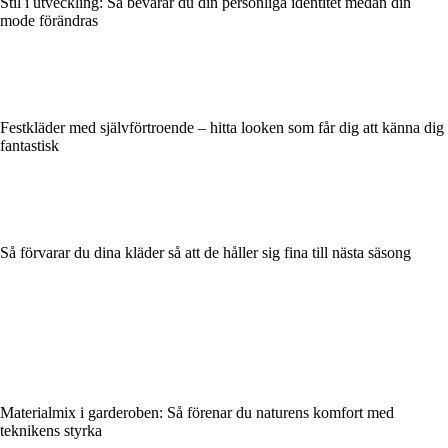
Stil i utveckling: Så bevarar du din personliga identitet medan din
mode förändras
Festkläder med självförtroende – hitta looken som får dig att känna dig
fantastisk
Så förvarar du dina kläder så att de håller sig fina till nästa säsong
Materialmix i garderoben: Så förenar du naturens komfort med
teknikens styrka