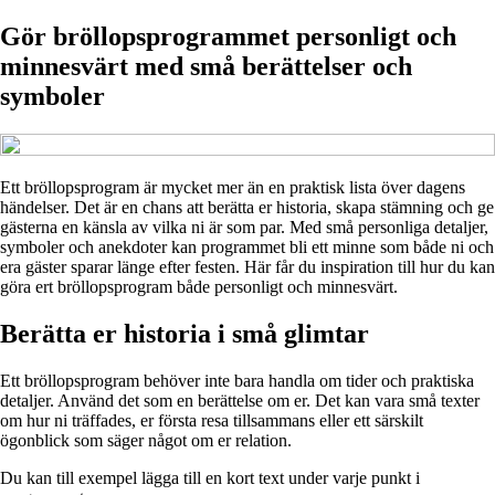
Gör bröllopsprogrammet personligt och
minnesvärt med små berättelser och
symboler
Ett bröllopsprogram är mycket mer än en praktisk lista över dagens
händelser. Det är en chans att berätta er historia, skapa stämning och ge
gästerna en känsla av vilka ni är som par. Med små personliga detaljer,
symboler och anekdoter kan programmet bli ett minne som både ni och
era gäster sparar länge efter festen. Här får du inspiration till hur du kan
göra ert bröllopsprogram både personligt och minnesvärt.
Berätta er historia i små glimtar
Ett bröllopsprogram behöver inte bara handla om tider och praktiska
detaljer. Använd det som en berättelse om er. Det kan vara små texter
om hur ni träffades, er första resa tillsammans eller ett särskilt
ögonblick som säger något om er relation.
Du kan till exempel lägga till en kort text under varje punkt i