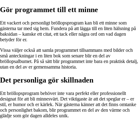
Gör programmet till ett minne
Ett vackert och personligt bröllopsprogram kan bli ett minne som
gästerna tar med sig hem. Fundera på att lägga till en liten hälsning på
baksidan – kanske ett citat, ett tack eller några ord om vad dagen
betyder för er.
Vissa väljer också att samla programmet tillsammans med bilder och
små anteckningar i en liten bok som senare blir en del av
bröllopsalbumet. På så sätt blir programmet inte bara en praktisk detalj,
utan en del av er gemensamma historia.
Det personliga gör skillnaden
Ett bröllopsprogram behöver inte vara perfekt eller professionellt
designat för att bli minnesvärt. Det viktigaste är att det speglar er – er
stil, er humor och er kärlek. När gästerna känner att det finns omtanke
och personlighet bakom, blir programmet en del av den värme och
glädje som gör dagen alldeles unik.