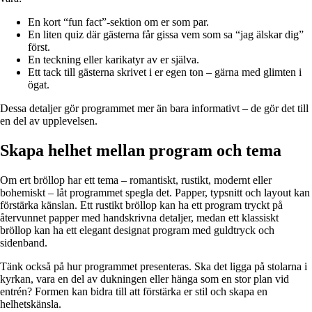
En kort “fun fact”-sektion om er som par.
En liten quiz där gästerna får gissa vem som sa “jag älskar dig”
först.
En teckning eller karikatyr av er själva.
Ett tack till gästerna skrivet i er egen ton – gärna med glimten i
ögat.
Dessa detaljer gör programmet mer än bara informativt – de gör det till
en del av upplevelsen.
Skapa helhet mellan program och tema
Om ert bröllop har ett tema – romantiskt, rustikt, modernt eller
bohemiskt – låt programmet spegla det. Papper, typsnitt och layout kan
förstärka känslan. Ett rustikt bröllop kan ha ett program tryckt på
återvunnet papper med handskrivna detaljer, medan ett klassiskt
bröllop kan ha ett elegant designat program med guldtryck och
sidenband.
Tänk också på hur programmet presenteras. Ska det ligga på stolarna i
kyrkan, vara en del av dukningen eller hänga som en stor plan vid
entrén? Formen kan bidra till att förstärka er stil och skapa en
helhetskänsla.