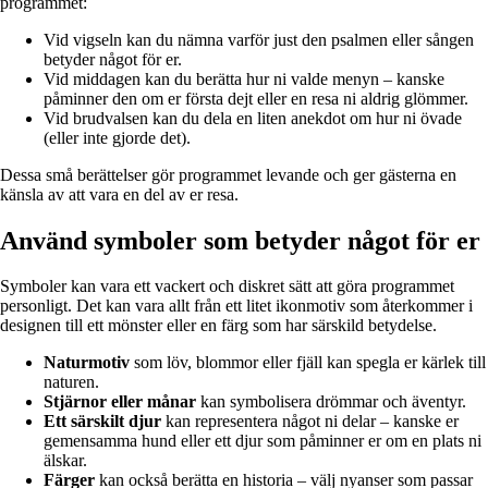
programmet:
Vid vigseln kan du nämna varför just den psalmen eller sången
betyder något för er.
Vid middagen kan du berätta hur ni valde menyn – kanske
påminner den om er första dejt eller en resa ni aldrig glömmer.
Vid brudvalsen kan du dela en liten anekdot om hur ni övade
(eller inte gjorde det).
Dessa små berättelser gör programmet levande och ger gästerna en
känsla av att vara en del av er resa.
Använd symboler som betyder något för er
Symboler kan vara ett vackert och diskret sätt att göra programmet
personligt. Det kan vara allt från ett litet ikonmotiv som återkommer i
designen till ett mönster eller en färg som har särskild betydelse.
Naturmotiv
som löv, blommor eller fjäll kan spegla er kärlek till
naturen.
Stjärnor eller månar
kan symbolisera drömmar och äventyr.
Ett särskilt djur
kan representera något ni delar – kanske er
gemensamma hund eller ett djur som påminner er om en plats ni
älskar.
Färger
kan också berätta en historia – välj nyanser som passar