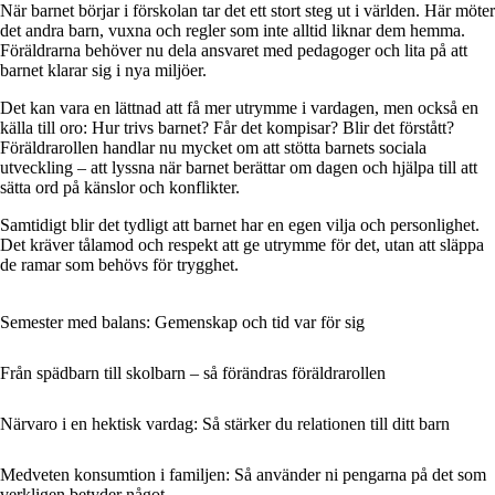
När barnet börjar i förskolan tar det ett stort steg ut i världen. Här möter
det andra barn, vuxna och regler som inte alltid liknar dem hemma.
Föräldrarna behöver nu dela ansvaret med pedagoger och lita på att
barnet klarar sig i nya miljöer.
Det kan vara en lättnad att få mer utrymme i vardagen, men också en
källa till oro: Hur trivs barnet? Får det kompisar? Blir det förstått?
Föräldrarollen handlar nu mycket om att stötta barnets sociala
utveckling – att lyssna när barnet berättar om dagen och hjälpa till att
sätta ord på känslor och konflikter.
Samtidigt blir det tydligt att barnet har en egen vilja och personlighet.
Det kräver tålamod och respekt att ge utrymme för det, utan att släppa
de ramar som behövs för trygghet.
Semester med balans: Gemenskap och tid var för sig
Från spädbarn till skolbarn – så förändras föräldrarollen
Närvaro i en hektisk vardag: Så stärker du relationen till ditt barn
Medveten konsumtion i familjen: Så använder ni pengarna på det som
verkligen betyder något