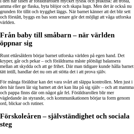
I den här fasen är föräldrarollen mycket fysisk och praktisk: att trösta,
amma eller ge flaska, byta blöjor och skapa lugn. Men det är också nu
grunden för tillit och trygghet läggs. När barnet känner att det blir sett
och förstått, byggs en bas som senare gör det möjligt att våga utforska
världen.
Från baby till småbarn – när världen
öppnar sig
Runt ettårsåldern börjar barnet utforska världen på egen hand. Det
kryper, går och pekar – och föräldrarna måste plötsligt balansera
mellan att skydda och att ge frihet. Där man tidigare kunde hålla barnet
tätt intill, handlar det nu om att stötta det i att prova själv.
För många föräldrar kan det vara svårt att släppa kontrollen. Men just i
den här fasen lär sig barnet att det kan lita på sig själv – och att mamma
och pappa finns där om något går fel. Föräldrarollen blir mer
vägledande än styrande, och kommunikationen börjar ta form genom
ord, blickar och rutiner.
Förskoleåren – självständighet och sociala
steg