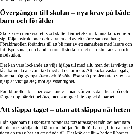
Övergången till skolan – nya krav på både
barn och förälder
Skolstarten markerar ett stort skifte. Barnet ska nu kunna koncentrera
sig, följa instruktioner och vara en del av ett större sammanhang.
Föräldrarollen förändras till att bli mer av ett samarbete med lärare och
fritidspersonal, och handlar om att stötta barnet i struktur, ansvar och
motivation.
Det kan vara lockande att vilja hjälpa till med allt, men det är viktigt att
låta barnet ta ansvar i takt med att det är redo. Att packa väskan själv,
komma ihåg gympapåsen och försöka lösa små problem utan vuxnas
hjälp är viktiga steg mot självständighet.
Föräldrarollen blir mer coachande – man står vid sidan, hejar på och
fångar upp när det behövs, men springer inte loppet åt barnet.
Att släppa taget – utan att släppa närheten
Från spädbarn till skolbarn förändras föräldraskapet från det helt nära
till det mer stödjande. Där man i början är allt för barnet, blir man med
tiden en trygg bas att återvända till. Det kräver tillit – både till barnet