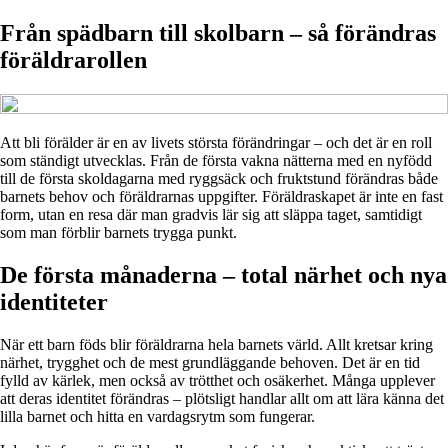
Från spädbarn till skolbarn – så förändras
föräldrarollen
Att bli förälder är en av livets största förändringar – och det är en roll
som ständigt utvecklas. Från de första vakna nätterna med en nyfödd
till de första skoldagarna med ryggsäck och fruktstund förändras både
barnets behov och föräldrarnas uppgifter. Föräldraskapet är inte en fast
form, utan en resa där man gradvis lär sig att släppa taget, samtidigt
som man förblir barnets trygga punkt.
De första månaderna – total närhet och nya
identiteter
När ett barn föds blir föräldrarna hela barnets värld. Allt kretsar kring
närhet, trygghet och de mest grundläggande behoven. Det är en tid
fylld av kärlek, men också av trötthet och osäkerhet. Många upplever
att deras identitet förändras – plötsligt handlar allt om att lära känna det
lilla barnet och hitta en vardagsrytm som fungerar.