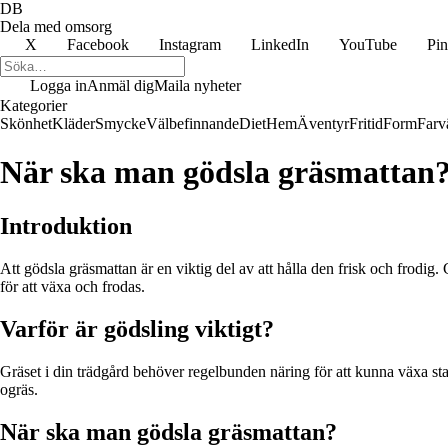
DB
Dela med omsorg
X
Facebook
Instagram
LinkedIn
YouTube
Pin
Logga in
Anmäl dig
Maila nyheter
Kategorier
Skönhet
Kläder
Smycke
Välbefinnande
Diet
Hem
Äventyr
Fritid
Form
Farv
När ska man gödsla gräsmattan?
Introduktion
Att gödsla gräsmattan är en viktig del av att hålla den frisk och frodig
för att växa och frodas.
Varför är gödsling viktigt?
Gräset i din trädgård behöver regelbunden näring för att kunna växa s
ogräs.
När ska man gödsla gräsmattan?