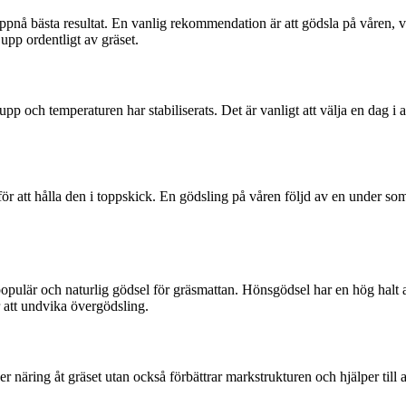
 uppnå bästa resultat. En vanlig rekommendation är att gödsla på våren, va
 upp ordentligt av gräset.
t upp och temperaturen har stabiliserats. Det är vanligt att välja en dag i
ör att hålla den i toppskick. En gödsling på våren följd av en under s
 populär och naturlig gödsel för gräsmattan. Hönsgödsel har en hög halt
r att undvika övergödsling.
ger näring åt gräset utan också förbättrar markstrukturen och hjälper til