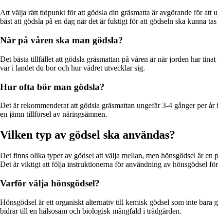
Att välja rätt tidpunkt för att gödsla din gräsmatta är avgörande för att
bäst att gödsla på en dag när det är fuktigt för att gödseln ska kunna tas
När på våren ska man gödsla?
Det bästa tillfället att gödsla gräsmattan på våren är när jorden har tina
var i landet du bor och hur vädret utvecklar sig.
Hur ofta bör man gödsla?
Det är rekommenderat att gödsla gräsmattan ungefär 3-4 gånger per år f
en jämn tillförsel av näringsämnen.
Vilken typ av gödsel ska användas?
Det finns olika typer av gödsel att välja mellan, men hönsgödsel är en
Det är viktigt att följa instruktionerna för användning av hönsgödsel fö
Varför välja hönsgödsel?
Hönsgödsel är ett organiskt alternativ till kemisk gödsel som inte bara 
bidrar till en hälsosam och biologisk mångfald i trädgården.