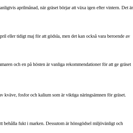
nligtvis aprilmånad, när gräset börjar att växa igen efter vintern. Det är
 april eller tidigt maj för att gödsla, men det kan också vara beroende av
ommaren och en på hösten är vanliga rekommendationer för att ge gräset
 av kväve, fosfor och kalium som är viktiga näringsämnen för gräset.
l att behålla fukt i marken. Dessutom är hönsgödsel miljövänligt och