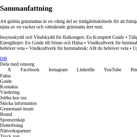
Sammanfattning
Att gödsla gräsmattan är en viktig del av trädgårdsskötseln för att frä
njuta av en vacker och välmående gräsmatta året runt.
Insynsskydd och Vindskydd för Balkongen: En Komplett Guide
•
Tåli
Energilinjer: En Guide till Sömn och Hälsa
•
Vindkraftverk för hemmab
behöver veta
•
Vindkraftverk för hemmabruk: Allt du behöver veta
•
Up
DB
Dela med omsorg
X
Facebook
Instagram
LinkedIn
YouTube
Pin
Fakta
Guide
Kontakta
Värdering
Jobba hos oss
Skicka information
Gemensam insats
Brand
Sponsorskap
Dotterbolag
Nätverkspartner
Tryck zon