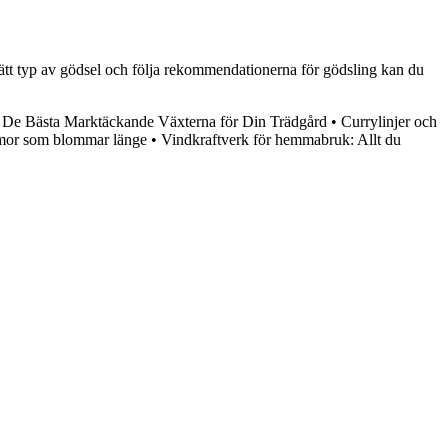
a rätt typ av gödsel och följa rekommendationerna för gödsling kan du
•
De Bästa Marktäckande Växterna för Din Trädgård
•
Currylinjer och
ommor som blommar länge
•
Vindkraftverk för hemmabruk: Allt du