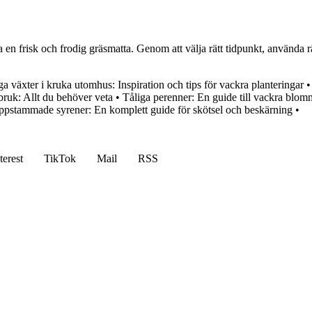
mja en frisk och frodig gräsmatta. Genom att välja rätt tidpunkt, använd
ga växter i kruka utomhus: Inspiration och tips för vackra planteringar
ruk: Allt du behöver veta
•
Tåliga perenner: En guide till vackra bl
pstammade syrener: En komplett guide för skötsel och beskärning
•
terest
TikTok
Mail
RSS