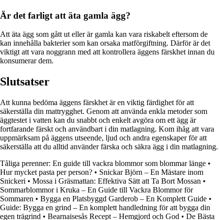
Är det farligt att äta gamla ägg?
Att äta ägg som gått ut eller är gamla kan vara riskabelt eftersom de
kan innehålla bakterier som kan orsaka matförgiftning. Därför är det
viktigt att vara noggrann med att kontrollera äggens färskhet innan du
konsumerar dem.
Slutsatser
Att kunna bedöma äggens färskhet är en viktig färdighet för att
säkerställa din mattrygghet. Genom att använda enkla metoder som
äggtestet i vatten kan du snabbt och enkelt avgöra om ett ägg är
fortfarande färskt och användbart i din matlagning. Kom ihåg att vara
uppmärksam på äggens utseende, ljud och andra egenskaper för att
säkerställa att du alltid använder färska och säkra ägg i din matlagning.
Tåliga perenner: En guide till vackra blommor som blommar länge
•
Hur mycket pasta per person?
•
Snickar Björn – En Mästare inom
Snickeri
•
Mossa i Gräsmattan: Effektiva Sätt att Ta Bort Mossan
•
Sommarblommor i Kruka – En Guide till Vackra Blommor för
Sommaren
•
Bygga en Platsbyggd Garderob – En Komplett Guide
•
Guide: Bygga en grind – En komplett handledning för att bygga din
egen trägrind
•
Bearnaisesås Recept – Hemgjord och God
•
De Bästa