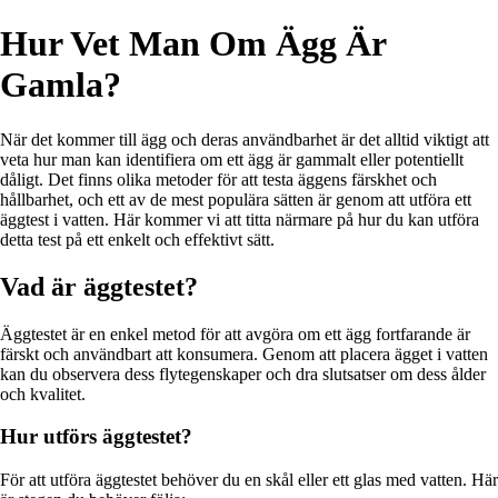
Hur Vet Man Om Ägg Är
Gamla?
När det kommer till ägg och deras användbarhet är det alltid viktigt att
veta hur man kan identifiera om ett ägg är gammalt eller potentiellt
dåligt. Det finns olika metoder för att testa äggens färskhet och
hållbarhet, och ett av de mest populära sätten är genom att utföra ett
äggtest i vatten. Här kommer vi att titta närmare på hur du kan utföra
detta test på ett enkelt och effektivt sätt.
Vad är äggtestet?
Äggtestet är en enkel metod för att avgöra om ett ägg fortfarande är
färskt och användbart att konsumera. Genom att placera ägget i vatten
kan du observera dess flytegenskaper och dra slutsatser om dess ålder
och kvalitet.
Hur utförs äggtestet?
För att utföra äggtestet behöver du en skål eller ett glas med vatten. Här