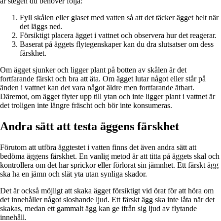
är stegen du behöver följa:
Fyll skålen eller glaset med vatten så att det täcker ägget helt när
det läggs ned.
Försiktigt placera ägget i vattnet och observera hur det reagerar.
Baserat på äggets flytegenskaper kan du dra slutsatser om dess
färskhet.
Om ägget sjunker och ligger plant på botten av skålen är det
fortfarande färskt och bra att äta. Om ägget lutar något eller står på
änden i vattnet kan det vara något äldre men fortfarande ätbart.
Däremot, om ägget flyter upp till ytan och inte ligger plant i vattnet är
det troligen inte längre fräscht och bör inte konsumeras.
Andra sätt att testa äggens färskhet
Förutom att utföra äggtestet i vatten finns det även andra sätt att
bedöma äggens färskhet. En vanlig metod är att titta på äggets skal och
kontrollera om det har sprickor eller förlorat sin jämnhet. Ett färskt ägg
ska ha en jämn och slät yta utan synliga skador.
Det är också möjligt att skaka ägget försiktigt vid örat för att höra om
det innehåller något sloshande ljud. Ett färskt ägg ska inte låta när det
skakas, medan ett gammalt ägg kan ge ifrån sig ljud av flytande
innehåll.