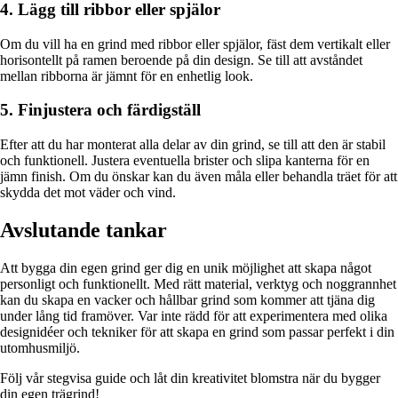
4. Lägg till ribbor eller spjälor
Om du vill ha en grind med ribbor eller spjälor, fäst dem vertikalt eller
horisontellt på ramen beroende på din design. Se till att avståndet
mellan ribborna är jämnt för en enhetlig look.
5. Finjustera och färdigställ
Efter att du har monterat alla delar av din grind, se till att den är stabil
och funktionell. Justera eventuella brister och slipa kanterna för en
jämn finish. Om du önskar kan du även måla eller behandla träet för att
skydda det mot väder och vind.
Avslutande tankar
Att bygga din egen grind ger dig en unik möjlighet att skapa något
personligt och funktionellt. Med rätt material, verktyg och noggrannhet
kan du skapa en vacker och hållbar grind som kommer att tjäna dig
under lång tid framöver. Var inte rädd för att experimentera med olika
designidéer och tekniker för att skapa en grind som passar perfekt i din
utomhusmiljö.
Följ vår stegvisa guide och låt din kreativitet blomstra när du bygger
din egen trägrind!