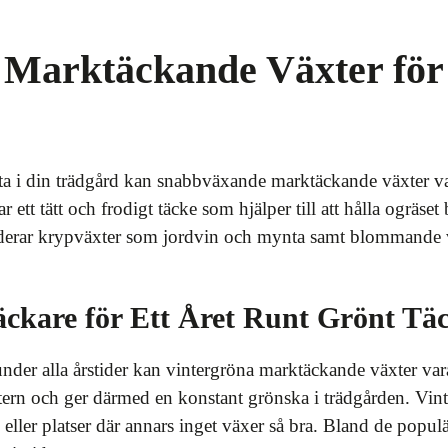
Marktäckande Växter för E
ta i din trädgård kan snabbväxande marktäckande växter var
r ett tätt och frodigt täcke som hjälper till att hålla ogräse
derar krypväxter som jordvin och mynta samt blommande
ckare för Ett Året Runt Grönt Tä
under alla årstider kan vintergröna marktäckande växter var
ntern och ger därmed en konstant grönska i trädgården. Vin
 eller platser där annars inget växer så bra. Bland de popu