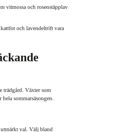
om vitmossa och rosenstäpplav
ttfot och lavendeltrift vara
äckande
e trädgård. Växter som
der hela sommarsäsongen.
 utmärkt val. Välj bland