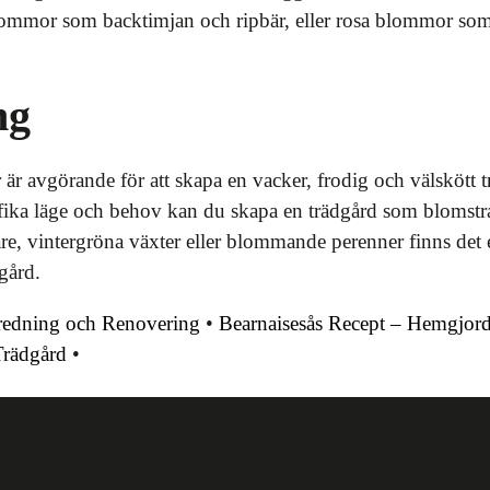
ommor som backtimjan och ripbär, eller rosa blommor som
ng
r är avgörande för att skapa en vacker, frodig och välskött 
ifika läge och behov kan du skapa en trädgård som blomstra
e, vintergröna växter eller blommande perenner finns det e
gård.
nredning och Renovering
•
Bearnaisesås Recept – Hemgjor
Trädgård
•