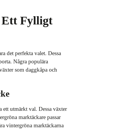
tt Fylligt
a det perfekta valet. Dessa
t borta. Några populära
 växter som daggkåpa och
cke
a ett utmärkt val. Dessa växter
tergröna marktäckare passar
lära vintergröna marktäckarna