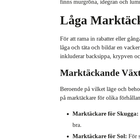
finns murgröna, idegran och lum
Låga Marktäcka
För att rama in rabatter eller gån
låga och täta och bildar en vack
inkluderar backsippa, krypven och
Marktäckande Växte
Beroende på vilket läge och behov
på marktäckare för olika förhålla
Marktäckare för Skugga:
bra.
Marktäckare för Sol:
För s