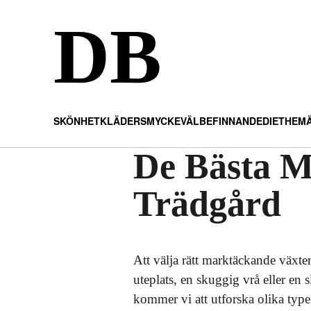
DB
SKÖNHET
KLÄDER
SMYCKE
VÄLBEFINNANDE
DIET
HEM
De Bästa M
Trädgård
Att välja rätt marktäckande växte
uteplats, en skuggig vrå eller en 
kommer vi att utforska olika type