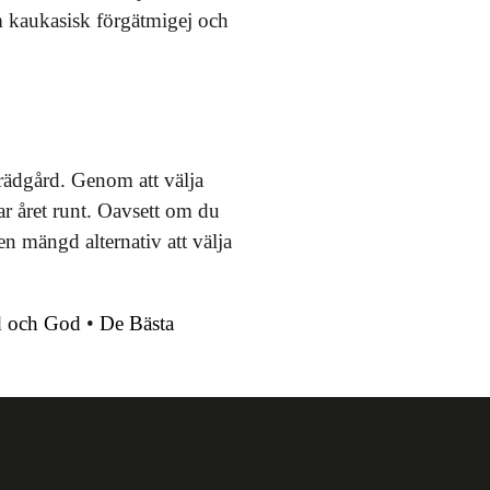
 kaukasisk förgätmigej och
trädgård. Genom att välja
r året runt. Oavsett om du
n mängd alternativ att välja
d och God
•
De Bästa