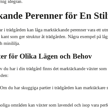
mig idegran.
nde Perenner för En Stil
gar i trädgården kan låga marktäckande perenner vara ett utm
er kant som ger struktur åt trädgården. Några exempel på l
 minililja.
r för Olika Lägen och Behov
 du har i din trädgård finns det marktäckande växter som p
nden:
Om du har skuggiga partier i trädgården kan marktäckare s
oliga områden kan växter som lavendel och isop vara perfek