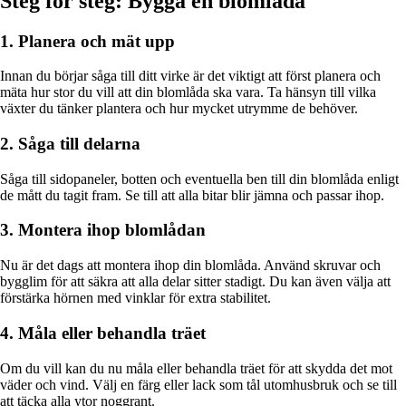
Steg för steg: Bygga en blomlåda
1. Planera och mät upp
Innan du börjar såga till ditt virke är det viktigt att först planera och
mäta hur stor du vill att din blomlåda ska vara. Ta hänsyn till vilka
växter du tänker plantera och hur mycket utrymme de behöver.
2. Såga till delarna
Såga till sidopaneler, botten och eventuella ben till din blomlåda enligt
de mått du tagit fram. Se till att alla bitar blir jämna och passar ihop.
3. Montera ihop blomlådan
Nu är det dags att montera ihop din blomlåda. Använd skruvar och
bygglim för att säkra att alla delar sitter stadigt. Du kan även välja att
förstärka hörnen med vinklar för extra stabilitet.
4. Måla eller behandla träet
Om du vill kan du nu måla eller behandla träet för att skydda det mot
väder och vind. Välj en färg eller lack som tål utomhusbruk och se till
att täcka alla ytor noggrant.