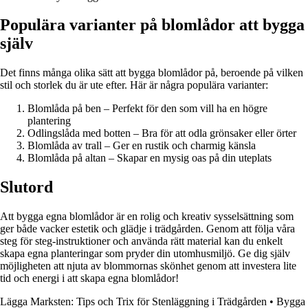
Populära varianter på blomlådor att bygga
själv
Det finns många olika sätt att bygga blomlådor på, beroende på vilken
stil och storlek du är ute efter. Här är några populära varianter:
Blomlåda på ben – Perfekt för den som vill ha en högre
plantering
Odlingslåda med botten – Bra för att odla grönsaker eller örter
Blomlåda av trall – Ger en rustik och charmig känsla
Blomlåda på altan – Skapar en mysig oas på din uteplats
Slutord
Att bygga egna blomlådor är en rolig och kreativ sysselsättning som
ger både vacker estetik och glädje i trädgården. Genom att följa våra
steg för steg-instruktioner och använda rätt material kan du enkelt
skapa egna planteringar som pryder din utomhusmiljö. Ge dig själv
möjligheten att njuta av blommornas skönhet genom att investera lite
tid och energi i att skapa egna blomlådor!
Lägga Marksten: Tips och Trix för Stenläggning i Trädgården
•
Bygga