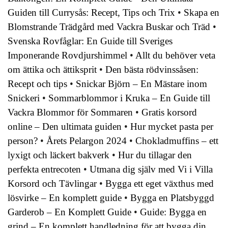
Guiden till Currysås: Recept, Tips och Trix
•
Skapa en
Blomstrande Trädgård med Vackra Buskar och Träd
•
Svenska Rovfåglar: En Guide till Sveriges
Imponerande Rovdjurshimmel
•
Allt du behöver veta
om ättika och ättiksprit
•
Den bästa rödvinssåsen:
Recept och tips
•
Snickar Björn – En Mästare inom
Snickeri
•
Sommarblommor i Kruka – En Guide till
Vackra Blommor för Sommaren
•
Gratis korsord
online – Den ultimata guiden
•
Hur mycket pasta per
person?
•
Årets Pelargon 2024
•
Chokladmuffins – ett
lyxigt och läckert bakverk
•
Hur du tillagar den
perfekta entrecoten
•
Utmana dig själv med Vi i Villa
Korsord och Tävlingar
•
Bygga ett eget växthus med
lösvirke – En komplett guide
•
Bygga en Platsbyggd
Garderob – En Komplett Guide
•
Guide: Bygga en
grind – En komplett handledning för att bygga din